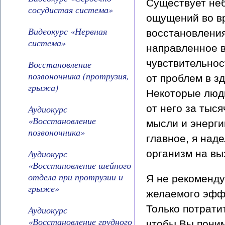
Существует неб
сосудистая система»
ощущений во вр
Видеокурс «Нервная
восстановления
система»
направленное в
чувствительнос
Восстановление
позвоночника (протрузия,
от проблем в з
грыжа)
Некоторые люди
от него за тыся
Аудиокурс
«Восстановление
мысли и энерги
позвоночника»
главное, я над
Аудиокурс
организм на вы
«Восстановление шейного
отдела при протрузии и
Я не рекоменду
грыже»
желаемого эффе
Только потрати
Аудиокурс
«Восстановление грудного
чтобы Вы поним