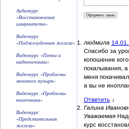
Аудиокурс
«Восстановление
иммунитета»
Видеокурс
«Поджелудочная железа»
людмила
14.01
Спасибо за уро
Видеокурс «Почки и
копошение кого
надпочечники»
покалывания, а
Видеокурс «Проблемы
меня покачивало
мочевого пузыря»
а вы не инопла
Видеокурс «Проблемы
кишечника»
Ответить
↓
Галина Иванов
Видеокурс
Уважаемая Наде
«Предстательная
курс восстанов
железа»