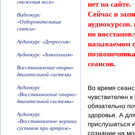
снижения веса»
нет на сайте.
Сейчас в зап
Видеокурс
«Оздоровительные
аудиокурсов. 
сеансы»
по восстанов
Аудиокурс «Депрессия»
называемом о
позвоночника 
Аудиокурс «Алкоголизм»
сеансов.
Восстановление опорно-
двигательной системы
Аудиокурс
Во время сеанс
«Восстановление опорно-
чувствителен к
двигательной системы»
обязательно по
Аудиокурс
здоровье. А дл
«Восстановление верхних
прислушаться к
суставов при артрозе»
сознание на мо