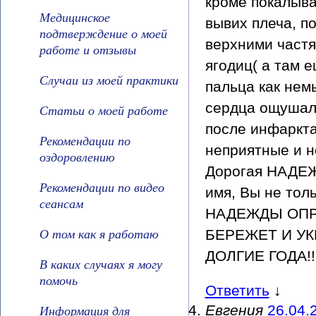
кроме покалыва
Медицинское
вывих плеча, п
подтверждение о моей
верхними частя
работе и отзывы
ягодиц( а там 
Случаи из моей практики
пальца как нем
сердца ощушала
Статьи о моей работе
после инфаркт
Рекомендации по
неприятные и н
оздоровлению
Дорогая НАДЕЖ
Рекомендации по видео
имя, Вы не тол
сеансам
НАДЕЖДЫ ОПРА
О том как я работаю
БЕРЕЖЕТ И УКР
ДОЛГИЕ ГОДА!!!
В каких случаях я могу
помочь
Ответить
↓
Информация для
Евгения
26.04.