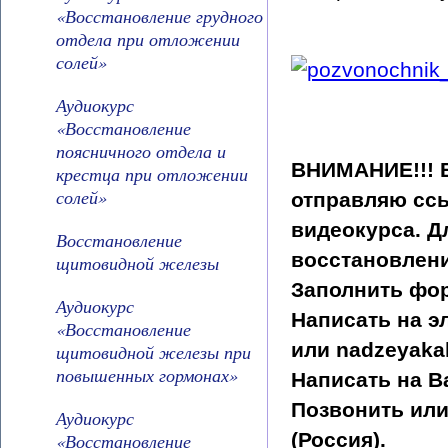
«Восстановление грудного
отдела при отложении
солей»
Аудиокурс
«Восстановление
поясничного отдела и
ВНИМАНИЕ!!! В
крестца при отложении
солей»
отправляю ссы
видеокурса. Д
Восстановление
восстановлени
щитовидной железы
Заполнить фор
Аудиокурс
Написать на э
«Восстановление
или nadzeyakal
щитовидной железы при
повышенных гормонах»
Написать на Ва
Позвонить или
Аудиокурс
(Россия).
«Восстановление